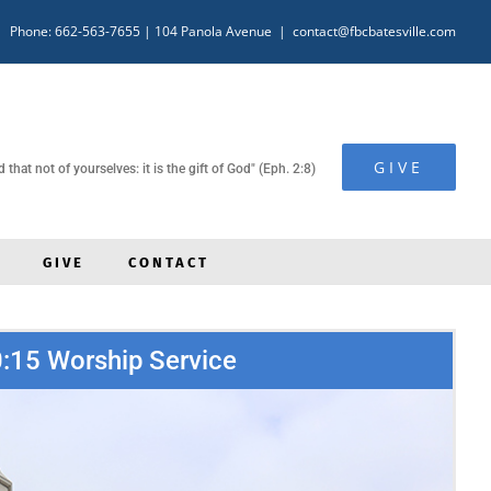
Phone: 662-563-7655
| 104 Panola Avenue
|
contact@fbcbatesville.com
GIVE
hat not of yourselves: it is the gift of God" (Eph. 2:8)
GIVE
CONTACT
:15 Worship Service