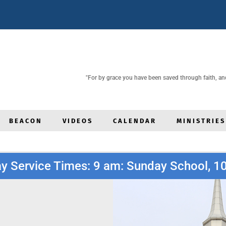
"For by grace you have been saved through faith, and t
BEACON
VIDEOS
CALENDAR
MINISTRIES
 Service Times: 9 am: Sunday School, 10