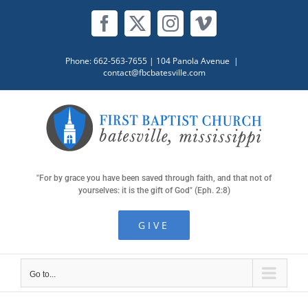
Skip
to
Facebook
X
Instagram
Vimeo
content
Phone: 662-563-7655
| 104 Panola Avenue
|
contact@fbcbatesville.com
"For by grace you have been saved through faith, and that not of
yourselves: it is the gift of God" (Eph. 2:8)
GIVE
Go to...