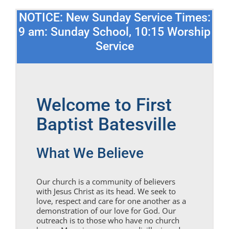
NOTICE: New Sunday Service Times:
9 am: Sunday School, 10:15 Worship
Service
Welcome to First
Baptist Batesville
What We Believe
Our church is a community of believers
with Jesus Christ as its head. We seek to
love, respect and care for one another as a
demonstration of our love for God. Our
outreach is to those who have no church